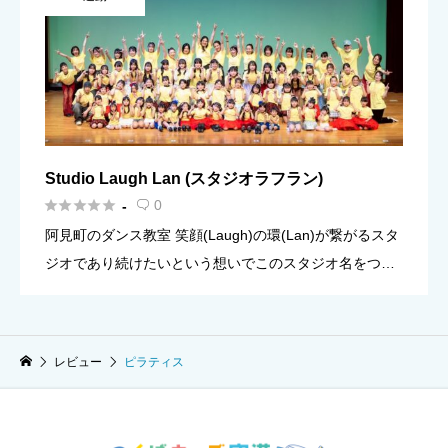
Studio Laugh Lan (スタジオラフラン)





0
-

阿見町のダンス教室 笑顔(Laugh)の環(Lan)が繋がるスタ
ジオであり続けたいという想いでこのスタジオ名をつけ
ました。 その名の通りスタジオには、小さなお子様から
大人まで、幅広い年代の方が笑顔で出入りし、楽しみな
がら […]
レビュー
ピラティス