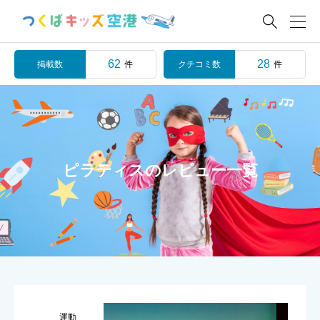

62
28
掲載数
クチコミ数
件
件
ピラティスのレビュー一覧
運動