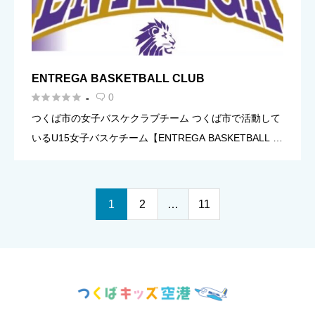
ENTREGA BASKETBALL CLUB





0
-

つくば市の女子バスケクラブチーム つくば市で活動して
いるU15女子バスケチーム【ENTREGA BASKETBALL C
LUB】です。現在、小学4年生・小学5年生・小学６年
生・中学１年生を中心に、チームメンバーを大募集し
[…]
1
2
…
11