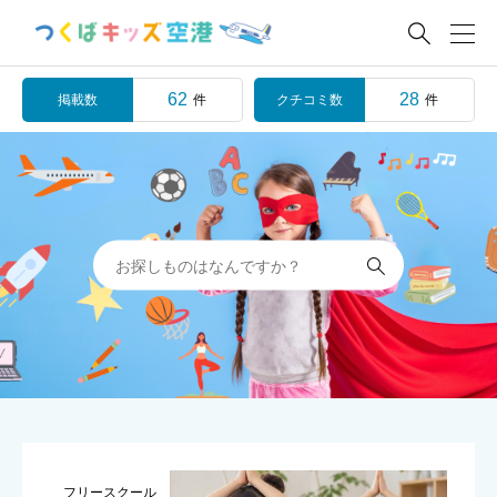

62
28
掲載数
クチコミ数
件
件

フリースクール