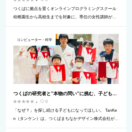
-
n』
つくばに拠点を置くオンラインプログラミングスクール
幼稚園生から高校生までを対象に、専任の女性講師がマ
ンツーマンで一人ひとりに寄り添いながら、お子さまの
興味や個性に合わせた独自教材で楽しくITスキルを育み
コンピューター・科学
ます。 grit […]
つくばの研究者と”本物の問い”に挑む、子ども実
験教室『Tanken』





0
-

「なぜ？」を探し続ける子どもになってほしい。 TanKe
n（タンケン）は、つくばまちなかデザイン株式会社が運
営する、小学生〜中学生対象の探究型実験教室です。