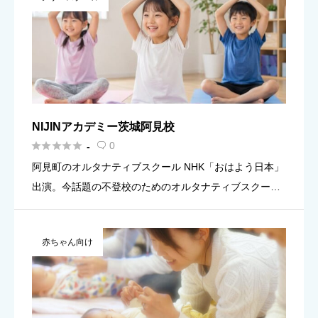
NIJINアカデミー茨城阿見校





0
-

阿見町のオルタナティブスクール NHK「おはよう日本」
出演。今話題の不登校のためのオルタナティブスクー
ル、フリースクール「NIJINアカデミー」が茨城初開校！
先生や友達と対話をしながら受けられる、月１００コマ
赤ちゃん向け
のメタバー […]