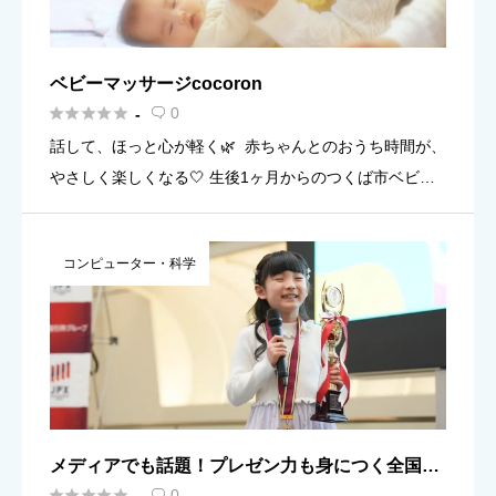
ベビーマッサージcocoron





0
-

話して、ほっと心が軽く🌿 赤ちゃんとのおうち時間が、
やさしく楽しくなる🤍 生後1ヶ月からのつくば市ベビー
マッサージ教室 cocoron講師の田辺めぐみです。 「孤独
になりがちな子育て中のマ […]
コンピューター・科学
メディアでも話題！プレゼン力も身につく全国注
目のオンラインプログラミングスクール『gritee





0
