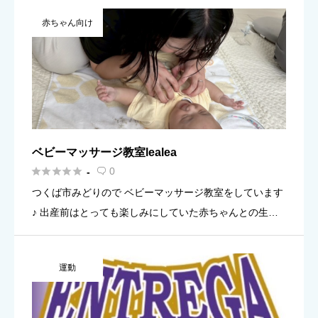
「正解を教える」のではなく、「自分で問いを立て、実
赤ちゃん向け
験し、考え続 […]
ベビーマッサージ教室lealea





0
-

つくば市みどりので ベビーマッサージ教室をしています
♪ 出産前はとっても楽しみにしていた赤ちゃんとの生活
♡ でも実際産まれてくると毎日泣いてる我が子を泣き止
ます事も出来ず、不安でケータイで検索する日々。 でも
運動
本当は我が子 […]