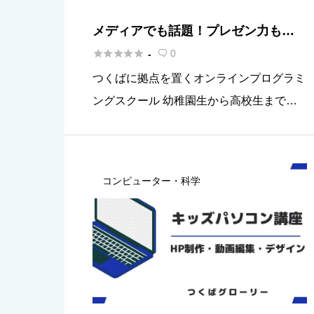
メディアでも話題！プレゼン力も身
につく全国注目のオンラインプログ





0
-

ラミングスクール『griteen』
つくばに拠点を置くオンラインプログラミ
ングスクール 幼稚園生から高校生までを
対象に、専任の女性講師がマンツーマンで
一人ひとりに寄り添いながら、お子さまの
興味や個性に合わせた独自教材で楽しくIT
コンピューター・科学
スキルを育みます。 grit […]