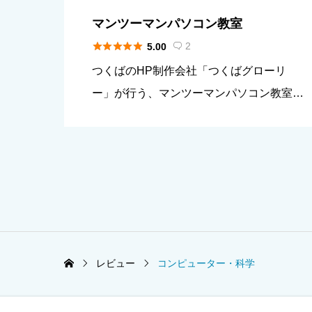
マンツーマンパソコン教室





2
5.00

つくばのHP制作会社「つくばグローリ
ー」が行う、マンツーマンパソコン教室で
す。 コロナの影響で急速に進むIT化。 今
後ますますIT業界の需要は右肩上がりに伸
びていきます。 周りよりも早く、IT学習
のスタートダッシュを決め […]
レビュー
コンピューター・科学