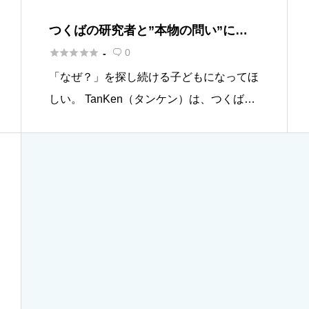
つくばの研究者と”本物の問い”に挑
む、子ども実験教室『Tanken』





0
-

「なぜ？」を探し続ける子どもになってほ
しい。 TanKen（タンケン）は、つくばま
ちなかデザイン株式会社が運営する、小学
生〜中学生対象の探究型実験教室です。
「正解を教える」のではなく、「自分で問
いを立て、実験し、考え続 […]