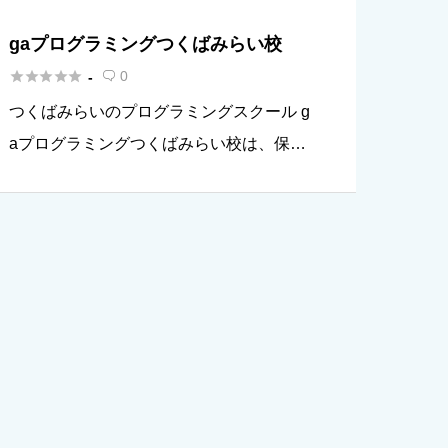
gaプログラミングつくばみらい校





0
-

つくばみらいのプログラミングスクール g
aプログラミングつくばみらい校は、保育
士とITエンジニアの経験を持つ講師が教え
る子どもプログラミングスクールです。 4
歳から学ぶことができ、お子様の興味に合
わせてゲーム・ロボット・ […]